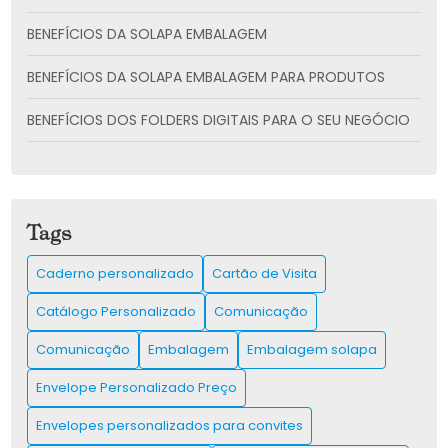
BENEFÍCIOS DA SOLAPA EMBALAGEM
BENEFÍCIOS DA SOLAPA EMBALAGEM PARA PRODUTOS
BENEFÍCIOS DOS FOLDERS DIGITAIS PARA O SEU NEGÓCIO
CADERNO PERSONALIZADO: A SOLUÇÃO CRIATIVA PARA
SUAS ANOTAÇÕES
CARTÃO DE VISITA: COMO CRIAR E UTILIZAR PARA
Tags
IMPULSIONAR SUA REDE DE CONTATOS
Caderno personalizado
Cartão de Visita
CARTÃO DE VISITA: COMO CRIAR O SEU E IMPRESSIONAR
CLIENTES
Catálogo Personalizado
Comunicação
CATÁLOGO IMPRESSO É A CHAVE PARA IMPULSIONAR SUAS
Comunicação
Embalagem
Embalagem solapa
VENDAS E ENCANTAR CLIENTES
Envelope Personalizado Preço
CATÁLOGO PERSONALIZADO PARA AUMENTAR SUAS
VENDAS E ENCANTAR CLIENTES
Envelopes personalizados para convites