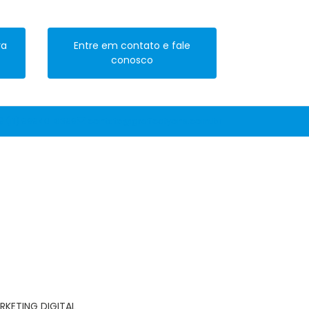
ra
Entre em contato e fale
conosco
(11) 99940-6399
contato@graficalyons.com.br
RKETING DIGITAL