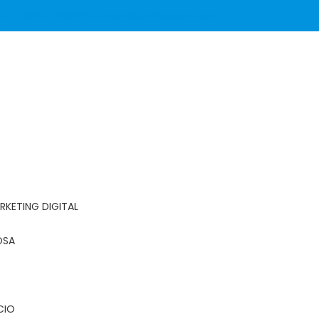
(11) 99940-6399
contato@graficalyons.com.br
RKETING DIGITAL
OSA
CIO