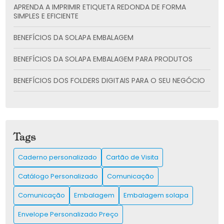
APRENDA A IMPRIMIR ETIQUETA REDONDA DE FORMA
SIMPLES E EFICIENTE
BENEFÍCIOS DA SOLAPA EMBALAGEM
BENEFÍCIOS DA SOLAPA EMBALAGEM PARA PRODUTOS
BENEFÍCIOS DOS FOLDERS DIGITAIS PARA O SEU NEGÓCIO
CADERNO PERSONALIZADO: A SOLUÇÃO CRIATIVA PARA
SUAS ANOTAÇÕES
CARTÃO DE VISITA: COMO CRIAR E UTILIZAR PARA
Tags
IMPULSIONAR SUA REDE DE CONTATOS
Caderno personalizado
Cartão de Visita
CARTÃO DE VISITA: COMO CRIAR O SEU E IMPRESSIONAR
CLIENTES
Catálogo Personalizado
Comunicação
CATÁLOGO IMPRESSO É A CHAVE PARA IMPULSIONAR SUAS
Comunicação
Embalagem
Embalagem solapa
VENDAS E ENCANTAR CLIENTES
Envelope Personalizado Preço