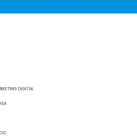
(11) 99940-6399
contato@graficalyons.com.br
RKETING DIGITAL
OSA
CIO