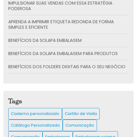
IMPULSIONAR SUAS VENDAS COM ESSA ESTRATÉGIA
PODEROSA
APRENDA A IMPRIMIR ETIQUETA REDONDA DE FORMA
SIMPLES E EFICIENTE
BENEFÍCIOS DA SOLAPA EMBALAGEM
BENEFÍCIOS DA SOLAPA EMBALAGEM PARA PRODUTOS
BENEFÍCIOS DOS FOLDERS DIGITAIS PARA O SEU NEGÓCIO
CADERNO PERSONALIZADO: A SOLUÇÃO CRIATIVA PARA
SUAS ANOTAÇÕES
CARTÃO DE VISITA: COMO CRIAR E UTILIZAR PARA
Tags
IMPULSIONAR SUA REDE DE CONTATOS
Caderno personalizado
Cartão de Visita
CARTÃO DE VISITA: COMO CRIAR O SEU E IMPRESSIONAR
CLIENTES
Catálogo Personalizado
Comunicação
CATÁLOGO IMPRESSO É A CHAVE PARA IMPULSIONAR SUAS
Comunicação
Embalagem
Embalagem solapa