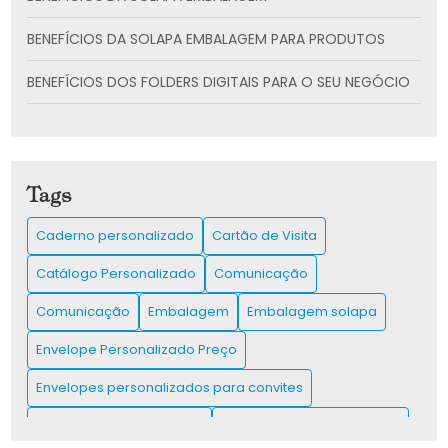
BENEFÍCIOS DA SOLAPA EMBALAGEM PARA PRODUTOS
BENEFÍCIOS DOS FOLDERS DIGITAIS PARA O SEU NEGÓCIO
CADERNO PERSONALIZADO: A SOLUÇÃO CRIATIVA PARA
SUAS ANOTAÇÕES
CARTÃO DE VISITA: COMO CRIAR E UTILIZAR PARA
Tags
IMPULSIONAR SUA REDE DE CONTATOS
Caderno personalizado
Cartão de Visita
CARTÃO DE VISITA: COMO CRIAR O SEU E IMPRESSIONAR
CLIENTES
Catálogo Personalizado
Comunicação
CATÁLOGO IMPRESSO É A CHAVE PARA IMPULSIONAR SUAS
Comunicação
Embalagem
Embalagem solapa
VENDAS E ENCANTAR CLIENTES
Envelope Personalizado Preço
CATÁLOGO PERSONALIZADO PARA AUMENTAR SUAS
VENDAS E ENCANTAR CLIENTES
Envelopes personalizados para convites
Etiqueta adesiva colorida
Etiqueta adesiva quadrada
CATÁLOGO PERSONALIZADO: UM GUIA PRÁTICO E
EFICIENTE