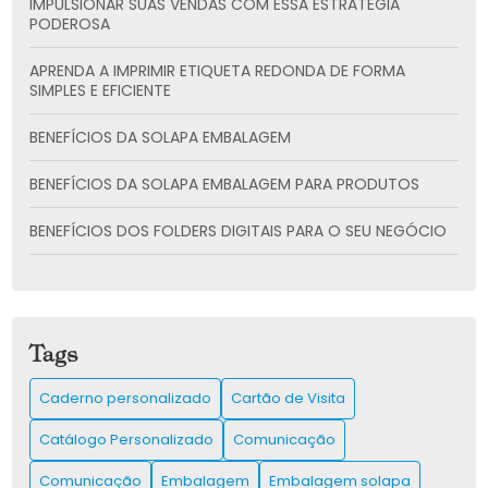
IMPULSIONAR SUAS VENDAS COM ESSA ESTRATÉGIA
PODEROSA
APRENDA A IMPRIMIR ETIQUETA REDONDA DE FORMA
SIMPLES E EFICIENTE
BENEFÍCIOS DA SOLAPA EMBALAGEM
BENEFÍCIOS DA SOLAPA EMBALAGEM PARA PRODUTOS
BENEFÍCIOS DOS FOLDERS DIGITAIS PARA O SEU NEGÓCIO
CADERNO PERSONALIZADO: A SOLUÇÃO CRIATIVA PARA
SUAS ANOTAÇÕES
CARTÃO DE VISITA: COMO CRIAR E UTILIZAR PARA
Tags
IMPULSIONAR SUA REDE DE CONTATOS
Caderno personalizado
Cartão de Visita
CARTÃO DE VISITA: COMO CRIAR O SEU E IMPRESSIONAR
CLIENTES
Catálogo Personalizado
Comunicação
CATÁLOGO IMPRESSO É A CHAVE PARA IMPULSIONAR SUAS
Comunicação
Embalagem
Embalagem solapa