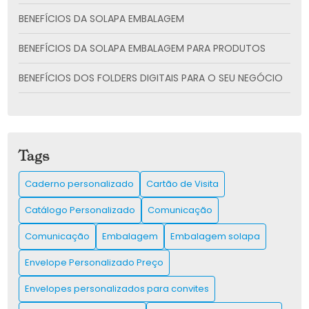
BENEFÍCIOS DA SOLAPA EMBALAGEM
BENEFÍCIOS DA SOLAPA EMBALAGEM PARA PRODUTOS
BENEFÍCIOS DOS FOLDERS DIGITAIS PARA O SEU NEGÓCIO
CADERNO PERSONALIZADO: A SOLUÇÃO CRIATIVA
PARA SUAS ANOTAÇÕES
CARTÃO DE VISITA: COMO CRIAR E UTILIZAR PARA
Tags
IMPULSIONAR SUA REDE DE CONTATOS
Caderno personalizado
Cartão de Visita
CARTÃO DE VISITA: COMO CRIAR O SEU E IMPRESSIONAR
CLIENTES
Catálogo Personalizado
Comunicação
CATÁLOGO IMPRESSO É A CHAVE PARA IMPULSIONAR SUAS
Comunicação
Embalagem
Embalagem solapa
VENDAS E ENCANTAR CLIENTES
Envelope Personalizado Preço
CATÁLOGO PERSONALIZADO PARA AUMENTAR SUAS
VENDAS E ENCANTAR CLIENTES
Envelopes personalizados para convites