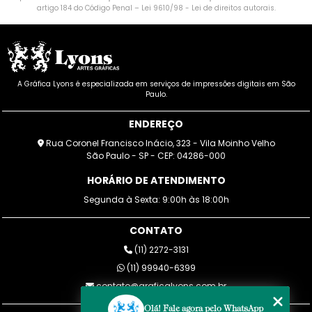
artigo 184 do Código Penal –
Lei 9610/98 - Lei de direitos autorais
.
A Gráfica Lyons é especializada em serviços de impressões digitais em São
Paulo.
ENDEREÇO
Rua Coronel Francisco Inácio, 323 - Vila Moinho Velho
São Paulo - SP - CEP: 04286-000
HORÁRIO DE ATENDIMENTO
Segunda à Sexta: 9:00h às 18:00h
CONTATO
(11) 2272-3131
(11) 99940-6399
contato@graficalyons.com.br
Olá! Fale agora pelo WhatsApp