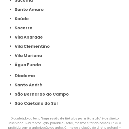
Sacomã
Santo Amaro
Saúde
Socorro
Vila Andrade
Vila Clementino
Vila Mariana
Água Funda
Diadema
Santo André
São Bernardo do Campo
São Caetano do Sul
O conteúdo do texto "
Impressão de Rótulos para Garrafa
" é de direito
reservado. Sua reprodução, parcial ou total, mesmo citando nossos links, é
proibida sem a autorização do autor. Crime de violação de direito autoral –