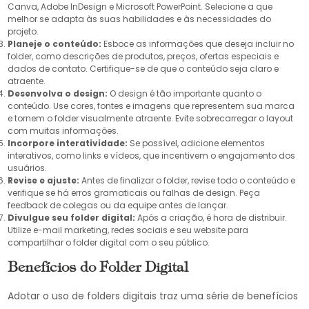
Canva, Adobe InDesign e Microsoft PowerPoint. Selecione a que
melhor se adapta às suas habilidades e às necessidades do
projeto.
Planeje o conteúdo:
Esboce as informações que deseja incluir no
folder, como descrições de produtos, preços, ofertas especiais e
dados de contato. Certifique-se de que o conteúdo seja claro e
atraente.
Desenvolva o design:
O design é tão importante quanto o
conteúdo. Use cores, fontes e imagens que representem sua marca
e tornem o folder visualmente atraente. Evite sobrecarregar o layout
com muitas informações.
Incorpore interatividade:
Se possível, adicione elementos
interativos, como links e vídeos, que incentivem o engajamento dos
usuários.
Revise e ajuste:
Antes de finalizar o folder, revise todo o conteúdo e
verifique se há erros gramaticais ou falhas de design. Peça
feedback de colegas ou da equipe antes de lançar.
Divulgue seu folder digital:
Após a criação, é hora de distribuir.
Utilize e-mail marketing, redes sociais e seu website para
compartilhar o folder digital com o seu público.
Benefícios do Folder Digital
Adotar o uso de folders digitais traz uma série de benefícios