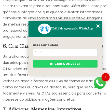
sejam relevantes para o seu conteúdo. Além disso, opte por
gráficos e infográficos que ajudem a ilustrar informações
complexas de uma forma mais visual e atrativa. Imagens
de melhor resolução proporcionam um aspecto mais
Olá! Fale agora pelo WhatsApp
profissional ao seu folder e aumentam as chances de
engajamento do público.
Insira seu telefone
6. Crie Chamadas para Ação (CTAs) Claras
Uma chamada para ação (CTA) clara e convincente é um
dos principais componentes de um folder digital eficaz. As
INICIAR CONVERSA
CTAs orientam o leitor sobre o que fazer a seguir, seja visitar
um site, fazer uma compra ou entrar em contato. Utilize
1
verbos de ação e formate as CTAs de forma destacada,
como botões ou caixas de destaque, para que se tornem
facilmente visíveis. As CTAs são essenciais para converter o
interesse do público em ações concretas.
7. Adicione Elementos Interativos