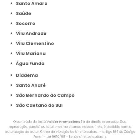
Santo Amaro
Saúde
Socorro
Vila Andrade
Vila Clementino
Vila Mariana
Água Funda
Diadema
Santo André
São Bernardo do Campo
São Caetano do Sul
O conteúdo do texto "
Folder Promocional
" é de direito reservado. Sua
reprodução, parcial ou total, mesmo citando nossos links, é proibida sem a
autorização do autor. Crime de violação de direito autoral – artigo 184 do Código
Penal –
Lei 9610/98 - Lei de direitos autorais
.