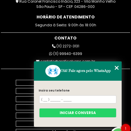
Rua Coronel Francisco Inácio, 323 - Vila Moinho Velho
São Paulo - SP - CEP: 04286-000
HORÁRIO DE ATENDIMENTO
Segunda à Sexta: 9:00h às 18:00h
CONTATO
(11) 2272-3131
(11) 99940-6399
contato@graficalyons.com.br
Olá! Fale agora pelo WhatsApp
MENU
Home
Empresa
Insira seu telefone
Blog
SERVIÇOS
INICIAR CONVERSA
Contato
Categorias
1