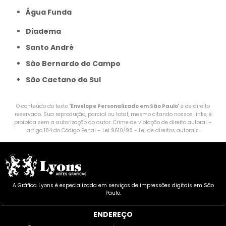
Água Funda
Diadema
Santo André
São Bernardo do Campo
São Caetano do Sul
O conteúdo do texto "
Envelope Personalizado em São Paulo
" é de direito
reservado. Sua reprodução, parcial ou total, mesmo citando nossos links, é
proibida sem a autorização do autor. Crime de violação de direito autoral –
artigo 184 do Código Penal –
Lei 9610/98 - Lei de direitos autorais
.
A Gráfica Lyons é especializada em serviços de impressões digitais em São
Paulo.
ENDEREÇO