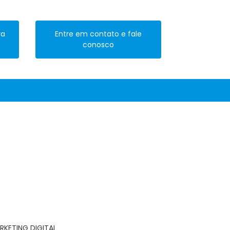
ra
Entre em contato e fale
conosco
(11) 99940-6399
contato@graficalyons.com.br
RKETING DIGITAL