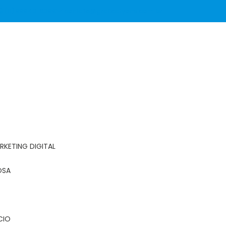
(11) 99940-6399
contato@graficalyons.com.br
RKETING DIGITAL
OSA
CIO