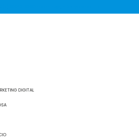
(11) 99940-6399
contato@graficalyons.com.br
RKETING DIGITAL
OSA
CIO