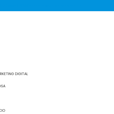
(11) 99940-6399
contato@graficalyons.com.br
RKETING DIGITAL
OSA
CIO