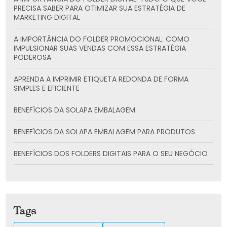
PRECISA SABER PARA OTIMIZAR SUA ESTRATÉGIA DE
MARKETING DIGITAL
A IMPORTÂNCIA DO FOLDER PROMOCIONAL: COMO
IMPULSIONAR SUAS VENDAS COM ESSA ESTRATÉGIA
PODEROSA
APRENDA A IMPRIMIR ETIQUETA REDONDA DE FORMA
SIMPLES E EFICIENTE
BENEFÍCIOS DA SOLAPA EMBALAGEM
BENEFÍCIOS DA SOLAPA EMBALAGEM PARA PRODUTOS
BENEFÍCIOS DOS FOLDERS DIGITAIS PARA O SEU NEGÓCIO
CADERNO PERSONALIZADO: A SOLUÇÃO CRIATIVA PARA
SUAS ANOTAÇÕES
CARTÃO DE VISITA: COMO CRIAR E UTILIZAR PARA
Tags
IMPULSIONAR SUA REDE DE CONTATOS