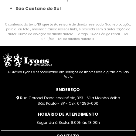
São Caetano do Sul
O conteúdo do texto "
Etiqueta Adesiva
" é de direito reservado. Sua reprodução,
parcial ou total, mesmo citando nossos links, é proibida sem a autorização do
autor. Crime de violação de direito autoral – artigo 184 do Código Penal –
Lei
9610/98 - Lei de direitos autorais
.
A Gráfica Lyons é especializada em serviços de impressões digitais em São
Paulo.
ENDEREÇO
Rua Coronel Francisco Inácio, 323 - Vila Moinho Velho
São Paulo - SP - CEP: 04286-000
HORÁRIO DE ATENDIMENTO
Segunda à Sexta: 9:00h às 18:00h
CONTATO