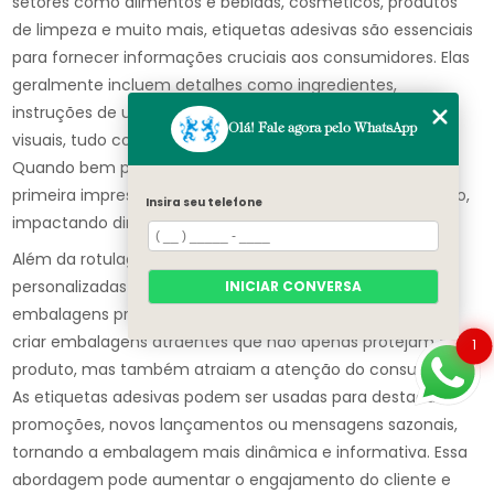
setores como alimentos e bebidas, cosméticos, produtos
de limpeza e muito mais, etiquetas adesivas são essenciais
para fornecer informações cruciais aos consumidores. Elas
geralmente incluem detalhes como ingredientes,
instruções de uso, informações nutricionais e apelativos
Olá! Fale agora pelo WhatsApp
visuais, tudo com o objetivo de informar e atrair o cliente.
Quando bem projetadas, essas etiquetas podem ser a
primeira impressão que o consumidor tem do seu produto,
Insira seu telefone
impactando diretamente sua decisão de compra.
Além da rotulagem de produtos, as etiquetas adesivas
personalizadas também são amplamente utilizadas em
INICIAR CONVERSA
embalagens promocionais. Muitas empresas optam por
criar embalagens atraentes que não apenas protejam o
1
produto, mas também atraiam a atenção do consumidor.
As etiquetas adesivas podem ser usadas para destacar
promoções, novos lançamentos ou mensagens sazonais,
tornando a embalagem mais dinâmica e informativa. Essa
abordagem pode aumentar o engajamento do cliente e