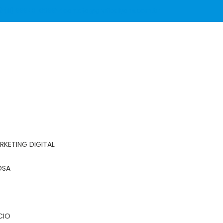
(11) 99940-6399
contato@graficalyons.com.br
RKETING DIGITAL
OSA
CIO