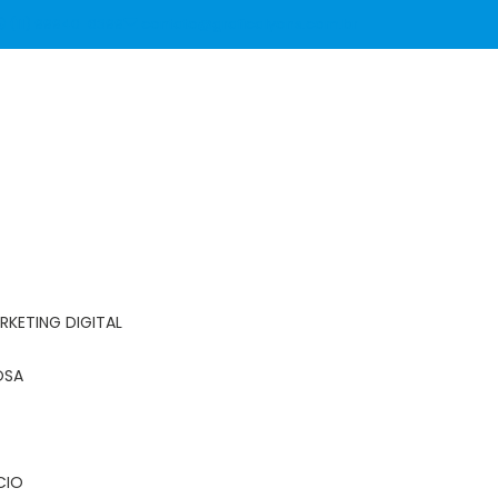
(11) 99940-6399
contato@graficalyons.com.br
RKETING DIGITAL
OSA
CIO