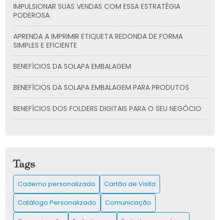
IMPULSIONAR SUAS VENDAS COM ESSA ESTRATÉGIA
PODEROSA
APRENDA A IMPRIMIR ETIQUETA REDONDA DE FORMA
SIMPLES E EFICIENTE
BENEFÍCIOS DA SOLAPA EMBALAGEM
BENEFÍCIOS DA SOLAPA EMBALAGEM PARA PRODUTOS
BENEFÍCIOS DOS FOLDERS DIGITAIS PARA O SEU NEGÓCIO
CADERNO PERSONALIZADO: A SOLUÇÃO CRIATIVA PARA
SUAS ANOTAÇÕES
CARTÃO DE VISITA: COMO CRIAR E UTILIZAR PARA
Tags
IMPULSIONAR SUA REDE DE CONTATOS
Caderno personalizado
Cartão de Visita
CARTÃO DE VISITA: COMO CRIAR O SEU E IMPRESSIONAR
CLIENTES
Catálogo Personalizado
Comunicação
CATÁLOGO IMPRESSO É A CHAVE PARA IMPULSIONAR SUAS