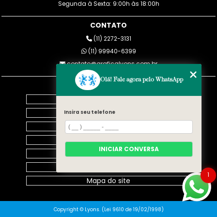
Segunda à Sexta: 9:00h às 18:00h
CONTATO
(11) 2272-3131
(11) 99940-6399
contato@graficalyons.com.br
Olá! Fale agora pelo WhatsApp
MENU
Home
Empresa
Insira seu telefone
Blog
SERVIÇOS
INICIAR CONVERSA
Contato
Categorias
1
Mapa do site
Copyright © Lyons. (Lei 9610 de 19/02/1998)