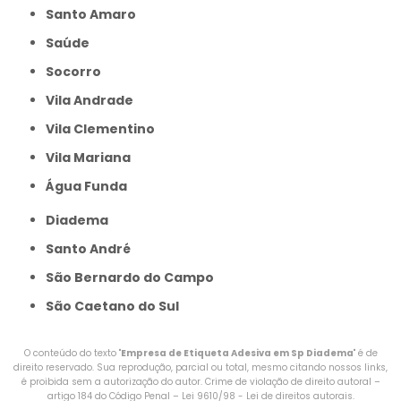
Santo Amaro
Saúde
Socorro
Vila Andrade
Vila Clementino
Vila Mariana
Água Funda
Diadema
Santo André
São Bernardo do Campo
São Caetano do Sul
O conteúdo do texto "
Empresa de Etiqueta Adesiva em Sp Diadema
" é de
direito reservado. Sua reprodução, parcial ou total, mesmo citando nossos links,
é proibida sem a autorização do autor. Crime de violação de direito autoral –
artigo 184 do Código Penal –
Lei 9610/98 - Lei de direitos autorais
.