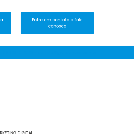
ra
Entre em contato e fale
conosco
(11) 99940-6399
contato@graficalyons.com.br
RKETING DIGITAL