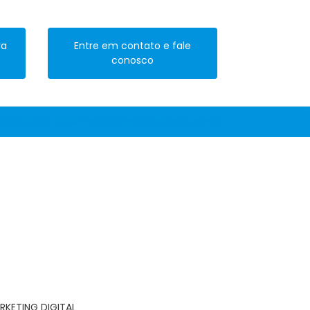
ra
Entre em contato e fale
conosco
(11) 99940-6399
contato@graficalyons.com.br
RKETING DIGITAL