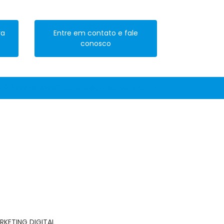
ra
Entre em contato e fale
conosco
(11) 99940-6399
contato@graficalyons.com.br
RKETING DIGITAL