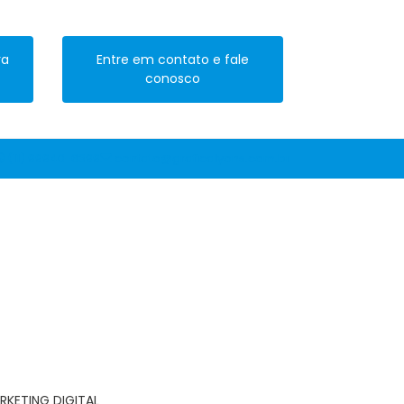
ra
Entre em contato e fale
conosco
(11) 99940-6399
contato@graficalyons.com.br
RKETING DIGITAL