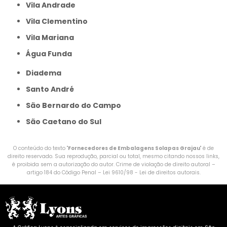
Vila Andrade
Vila Clementino
Vila Mariana
Água Funda
Diadema
Santo André
São Bernardo do Campo
São Caetano do Sul
O conteúdo do texto "
Fornecedores de Embalagens Solapas Grajau
" é de
direito reservado. Sua reprodução, parcial ou total, mesmo citando nossos links,
é proibida sem a autorização do autor. Crime de violação de direito autoral –
artigo 184 do Código Penal –
Lei 9610/98 - Lei de direitos autorais
.