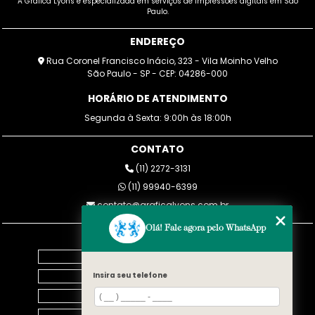
A Gráfica Lyons é especializada em serviços de impressões digitais em São
Paulo.
ENDEREÇO
Rua Coronel Francisco Inácio, 323 - Vila Moinho Velho
São Paulo - SP - CEP: 04286-000
HORÁRIO DE ATENDIMENTO
Segunda à Sexta: 9:00h às 18:00h
CONTATO
(11) 2272-3131
(11) 99940-6399
contato@graficalyons.com.br
Olá! Fale agora pelo WhatsApp
MENU
Home
Empresa
Insira seu telefone
Blog