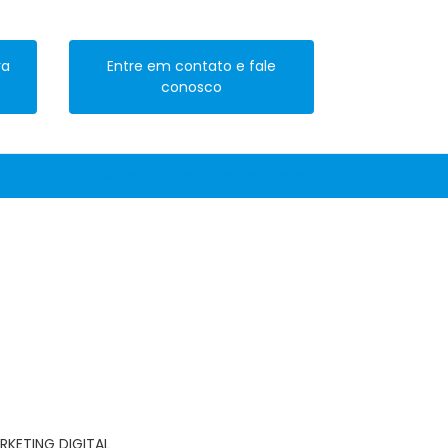
ra
Entre em contato e fale
conosco
(11) 99940-6399
contato@graficalyons.com.br
RKETING DIGITAL