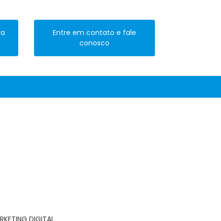
ra
Entre em contato e fale
conosco
(11) 99940-6399
contato@graficalyons.com.br
RKETING DIGITAL