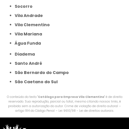
Socorro
Vila Andrade
Vila Clementino
Vila Mariana
Água Funda
Diadema
Santo André
São Bernardo do Campo
São Caetano do Sul
O conteúdo do texto "
Catálogo para Empresa Vila Clementino
" é de direito
reservado. Sua reprodução, parcial ou total, mesmo citando nossos links, é
proibida sem a autorização do autor. Crime de violação de direito autoral –
artigo 184 do Código Penal –
Lei 9610/98 - Lei de direitos autorais
.