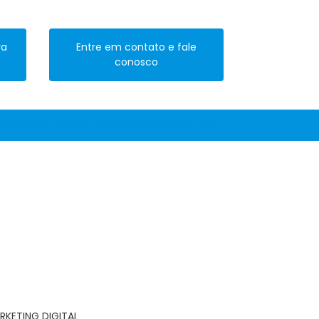
ra
Entre em contato e fale
conosco
(11) 99940-6399
contato@graficalyons.com.br
RKETING DIGITAL