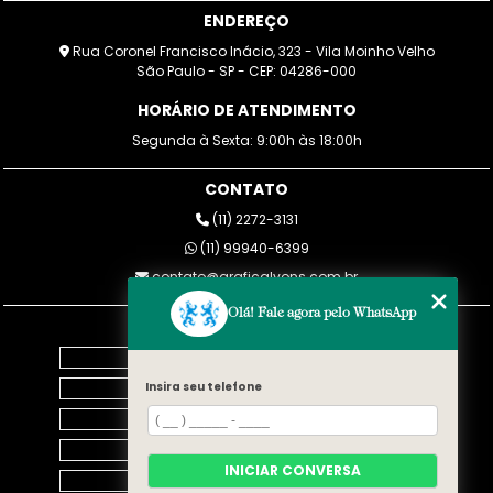
ENDEREÇO
Rua Coronel Francisco Inácio, 323 - Vila Moinho Velho
São Paulo - SP - CEP: 04286-000
HORÁRIO DE ATENDIMENTO
Segunda à Sexta: 9:00h às 18:00h
CONTATO
(11) 2272-3131
(11) 99940-6399
contato@graficalyons.com.br
Olá! Fale agora pelo WhatsApp
MENU
Home
Empresa
Insira seu telefone
Blog
SERVIÇOS
INICIAR CONVERSA
Contato