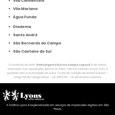
Vila Clementino
Vila Mariana
Água Funda
Diadema
Santo André
São Bernardo do Campo
São Caetano do Sul
O conteúdo do texto "
Embalagem Plástica Solapa Cupecê
" é de direito
reservado. Sua reprodução, parcial ou total, mesmo citando nossos links, é
proibida sem a autorização do autor. Crime de violação de direito autoral –
artigo 184 do Código Penal –
Lei 9610/98 - Lei de direitos autorais
.
A Gráfica Lyons é especializada em serviços de impressões digitais em São
Paulo.