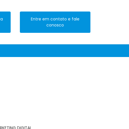
ra
Entre em contato e fale
conosco
(11) 99940-6399
contato@graficalyons.com.br
RKETING DIGITAL