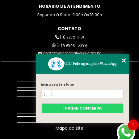
HORÁRIO DE ATENDIMENTO
Segunda à Sexta: 9:00h às 18:00h
CONTATO
(11) 2272-3131
(11) 99940-6399
contato@graficalyons.com.br
Olá! Fale agora pelo WhatsApp
MENU
Home
Empresa
Insira seu telefone
Blog
SERVIÇOS
INICIAR CONVERSA
Contato
Categorias
1
Mapa do site