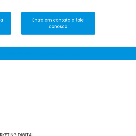
ra
Entre em contato e fale
conosco
(11) 99940-6399
contato@graficalyons.com.br
RKETING DIGITAL