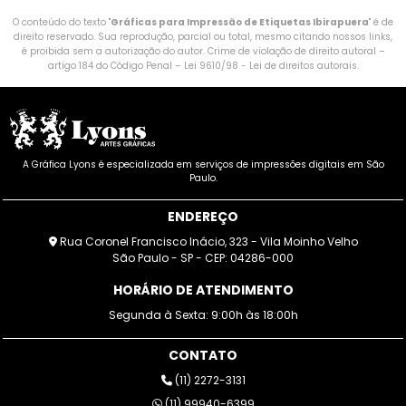
O conteúdo do texto "
Gráficas para Impressão de Etiquetas Ibirapuera
" é de
direito reservado. Sua reprodução, parcial ou total, mesmo citando nossos links,
é proibida sem a autorização do autor. Crime de violação de direito autoral –
artigo 184 do Código Penal –
Lei 9610/98 - Lei de direitos autorais
.
A Gráfica Lyons é especializada em serviços de impressões digitais em São
Paulo.
ENDEREÇO
Rua Coronel Francisco Inácio, 323 - Vila Moinho Velho
São Paulo - SP - CEP: 04286-000
HORÁRIO DE ATENDIMENTO
Segunda à Sexta: 9:00h às 18:00h
CONTATO
(11) 2272-3131
(11) 99940-6399