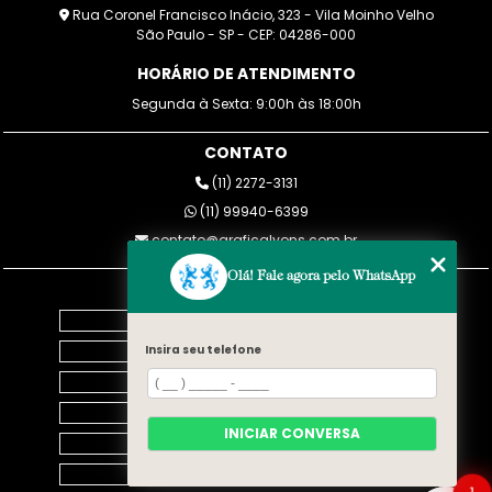
Rua Coronel Francisco Inácio, 323 - Vila Moinho Velho
São Paulo - SP - CEP: 04286-000
HORÁRIO DE ATENDIMENTO
Segunda à Sexta: 9:00h às 18:00h
CONTATO
(11) 2272-3131
(11) 99940-6399
contato@graficalyons.com.br
Olá! Fale agora pelo WhatsApp
MENU
Home
Empresa
Insira seu telefone
Blog
SERVIÇOS
INICIAR CONVERSA
Contato
Categorias
1