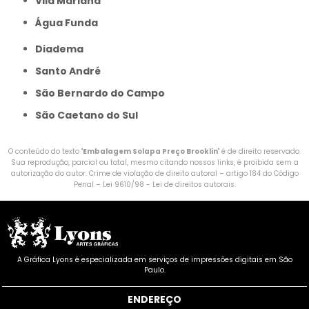
Vila Mariana
Água Funda
Diadema
Santo André
São Bernardo do Campo
São Caetano do Sul
O conteúdo do texto "
Embalagem Solapa Preço Brooklin
" é de direito reservado.
Sua reprodução, parcial ou total, mesmo citando nossos links, é proibida sem a
autorização do autor. Crime de violação de direito autoral – artigo 184 do Código
Penal –
Lei 9610/98 - Lei de direitos autorais
.
A Gráfica Lyons é especializada em serviços de impressões digitais em São
Paulo.
ENDEREÇO