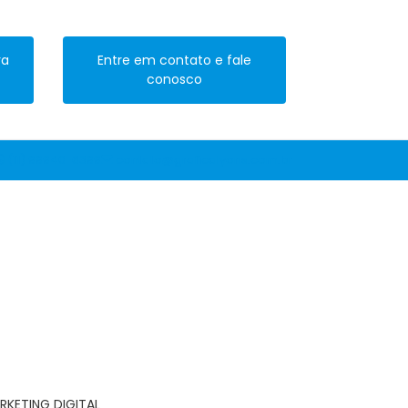
ra
Entre em contato e fale
conosco
(11) 99940-6399
contato@graficalyons.com.br
RKETING DIGITAL