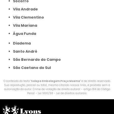
Socorro
Vila Andrade
Vila Clementino
Vila Mariana
Água Funda
Diadema
Santo André
São Bernardo do Campo
São Caetano do Sul
O conteúdo do texto "
Solapa Embalagem Preço Moema
" é de direito reservado.
Sua reprodução, parcial ou total, mesmo citando nossos links, é proibida sem a
autorização do autor. Crime de violação de direito autoral – artigo 184 do Código
Penal –
Lei 9610/98 - Lei de direitos autorais
.