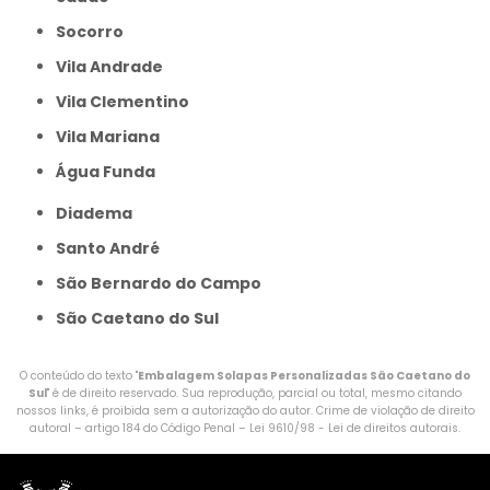
Socorro
Vila Andrade
Vila Clementino
Vila Mariana
Água Funda
Diadema
Santo André
São Bernardo do Campo
São Caetano do Sul
O conteúdo do texto "
Embalagem Solapas Personalizadas São Caetano do
Sul
" é de direito reservado. Sua reprodução, parcial ou total, mesmo citando
nossos links, é proibida sem a autorização do autor. Crime de violação de direito
autoral – artigo 184 do Código Penal –
Lei 9610/98 - Lei de direitos autorais
.